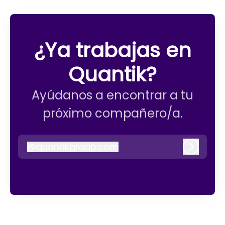
¿Ya trabajas en
Quantik?
Ayúdanos a encontrar a tu
próximo compañero/a.
@
quantikgroup.com
quantikgroup.com
Iniciar 